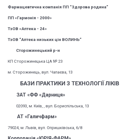
Фармацевтична компанія ПП “Здорова родина”
ПП «Гармонія - 2000»
ТзОВ «Аптека - 24»
ТзОВ “Аптека низьких цін ВОЛИНЬ”
Сторожинецький р-н
КП Сторожинецька ЦА № 23
м. Сторожинець, вул. Чапаєва, 13
БАЗИ ПРАКТИКИ З ТЕХНОЛОГІЇ ЛІКІВ
ЗАТ «ФФ «Дарниця»
02093, м. Київ, , вул. Бориспільська, 13
АТ «Галичфарм»
79024, м. Львів, вул. Опришківська, 6/8
Корпорація «ЮРІЯ-ФАРМ»