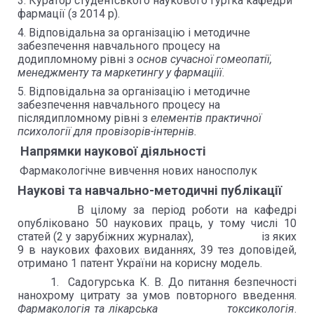
3. Куратор студентського наукового гуртка кафедри
фармації (з 2014 р).
4. Відповідальна за організацію і методичне
забезпечення навчального процесу на
додипломному рівні з
основ сучасної гомеопатії,
менеджменту та маркетингу у фармаціїї
.
5. Відповідальна за організацію і методичне
забезпечення навчального процесу на
післядипломному рівні з
елементів практичної
психології для провізорів-інтернів.
Напрямки наукової діяльності
Фармакологічне вивчення нових наносполук
Наукові та навчально-методичні публікації
В цілому за період роботи на кафедрі
опубліковано 50 наукових праць, у тому числі 10
статей (2 у зарубіжних журналах), із яких
9 в наукових фахових виданнях, 39 тез доповідей,
отримано 1 патент України на корисну модель.
1. Садогурська К. В. До питання безпечності
нанохрому цитрату за умов повторного введення.
Фармакологія та лікарська токсикологія
.