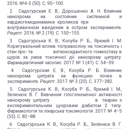
2016. №4-5 (50). С. 95–100.
2. Садогурская Е. В., Дорошенко А. Н. Влияние
нанохрома на состояние системной и
кардиогемодинамики кроликов при
внутривенном введении в остром эксперименте.
Рецепт
. 2016. № 2 (19). С. 150–155.
3. Садогурська К. В., Косуба Р. Б., Яремій І. М.
Коригувальний вплив тіотриазоліну на токсичність і
стан про- та антиоксидантного гомеостазу в
щурів за умов токсичної дії нанохрому цитрату.
Фармацевтичний часопис
. 2017. № 1 (41). С. 54–59.
4. Садогурская Е. В., Косуба Р. Б. Влияние
нанохрома цитрата на функцию почек в
эксперименте.
Рецепт.
2017. № 3 (20). С. 377–382.
5. Садогурська К. В., Косуба Р. Б., Яремій І. М.,
Зеленюк В. Г. Вивчення гіпоглікемічної активності
нанохрому цитрату в тварин з
експериментальним цукровим діабетом 2 типу.
Фармакологія та лікарська токсикологія.
2017. № 4–5
(55). С. 82–88.
6. Садогурська К. В., Косуба Р. Б., Зеленюк В. Г.