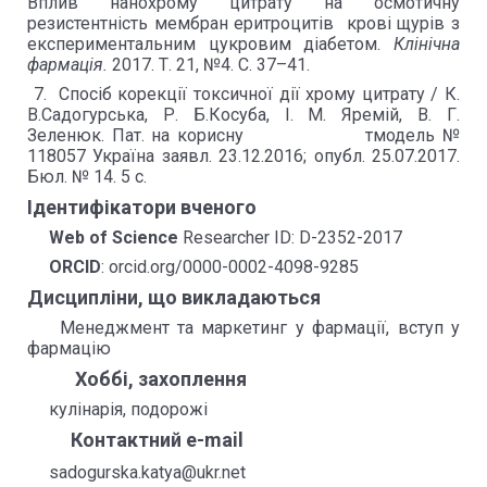
Вплив нанохрому цитрату на осмотичну
резистентність мембран еритроцитів крові щурів з
експериментальним цукровим діабетом.
Клінічна
фармація.
2017. Т. 21, №4. С. 37–41.
7. Спосіб корекції токсичної дії хрому цитрату / К.
В.Садогурська, Р. Б.Косуба, І. М. Яремій, В. Г.
Зеленюк. Пат. на корисну тмодель №
118057 Україна заявл. 23.12.2016; опубл. 25.07.2017.
Бюл. № 14. 5 с.
Ідентифікатори вченого
Web of Science
Researcher ID: D-2352-2017
ORCID
: orcid.org/0000-0002-4098-9285
Дисципліни, що викладаються
Менеджмент та маркетинг у фармації, вступ у
фармацію
Хоббі, захоплення
кулінарія, подорожі
Контактний e-mail
sadogurska.katya@ukr.net