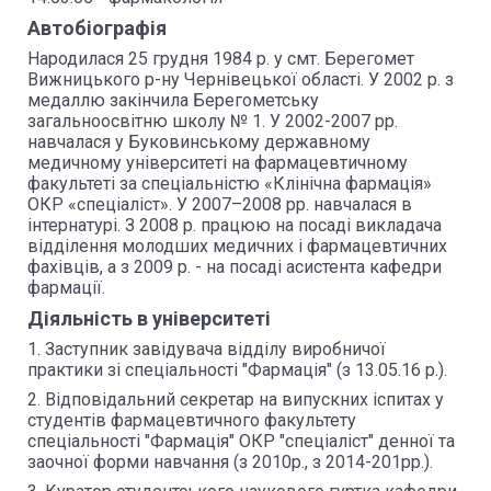
Автобіографія
Народилася 25 грудня 1984 р. у смт. Берегомет
Вижницького р-ну Чернівецької області. У 2002 р. з
медаллю закінчила Берегометську
загальноосвітню школу № 1. У 2002-2007 рр.
навчалася у Буковинському державному
медичному університеті на фармацевтичному
факультеті за спеціальністю «Клінічна фармація»
ОКР «спеціаліст». У 2007–2008 рр. навчалася в
інтернатурі. З 2008 р. працюю на посаді викладача
відділення молодших медичних і фармацевтичних
фахівців, а з 2009 р. - на посаді асистента кафедри
фармації.
Діяльність в університеті
1. Заступник завідувача відділу виробничої
практики зі спеціальності "Фармація" (з 13.05.16 р.).
2. Відповідальний секретар на випускних іспитах у
студентів фармацевтичного факультету
спеціальності "Фармація" ОКР "спеціаліст" денної та
заочної форми навчання (з 2010р., з 2014-201рр.).