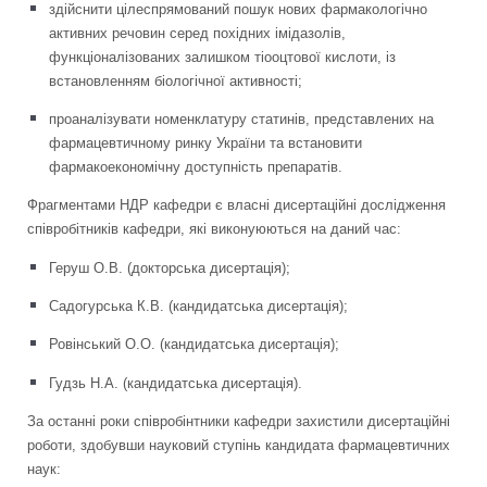
здійснити цілеспрямований пошук нових фармакологічно
активних речовин серед похідних імідазолів,
функціоналізованих залишком тіооцтової кислоти, із
встановленням біологічної активності;
проаналізувати номенклатуру статинів, представлених на
фармацевтичному ринку України та встановити
фармакоекономічну доступність препаратів.
Фрагментами НДР кафедри є власні дисертаційні дослідження
співробітників кафедри, які виконуюються на даний час:
Геруш О.В. (докторська дисертація);
Садогурська К.В. (кандидатська дисертація);
Ровінський О.О. (кандидатська дисертація);
Гудзь Н.А. (кандидатська дисертація).
За останні роки співробінтники кафедри захистили дисертаційні
роботи, здобувши науковий ступінь кандидата фармацевтичних
наук: