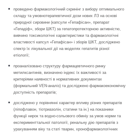
проведено фармакологічний скринінг з вибору оптимального
складу та умовнотерапевтичної дози нових ЛЗ на основі
природної сировини (капсули «Гепафісан», препарат
«Гепадіф», збори ШКТ) за гепатопротекторною активністю,
вивчино токсикологічні характеристики та фармакологічні
властивості капсул «Гепафісан» і зборів ШКТ, досліджено
спектр їх лікувальної дії на моделях гепатитів різної
етіології;
проаналізовано структуру фармацевтичного ринку
метилксантинів, визначено індекс їх важливості за
критеріями наявності в нормативних документах
(формальний VEN-аналіз) та досліджено фармакоекономічну
доступність препаратів;
досліджено у порівнянні характер впливу різних препаратів
(ліпофлавон, тіотриазолін, статини та ін.) на показники
функції нирок та водно-сольового обмніу за умов норми та
експерименттальної патології, ренальну дію препаратів з
урахуванням віку та статі тварин, хронофармакологічних