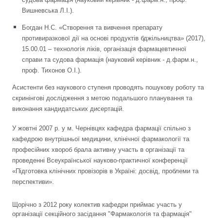
Вишневська Л.І.).
Богдан Н.С. «Створення та вивчення препарату
противиразкової дії на основі продуктів бджільництва» (2017),
15.00.01 – технологія ліків, організація фармацевтичної
справи та судова фармація (науковий керівник - д.фарм.н.,
проф. Тихонов О.І.).
Асистенти без наукового ступеня проводять пошукову роботу та
скринінгові дослідження з метою подальшого планування та
виконання кандидатських дисертацій.
У жовтні 2007 р. у м. Чернівцях кафедра фармації спільно з
кафедрою внутрішньої медицини, клінічної фармакології та
професійних хвороб брала активну участь в організації та
проведенні Всеукраїнської науково-практичної конференції
«Підготовка клінічних провізорів в Україні: досвід, проблеми та
перспективи».
Щорічно з 2012 року колектив кафедри приймає участь у
організації секційного засідання "Фармакологія та фармація"