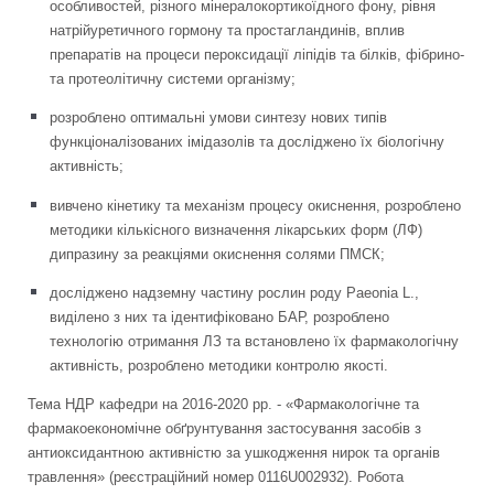
особливостей, різного мінералокортикоїдного фону, рівня
натрійуретичного гормону та простагландинів, вплив
препаратів на процеси пероксидації ліпідів та білків, фібрино-
та протеолітичну системи організму;
розроблено оптимальні умови синтезу нових типів
функціоналізованих імідазолів та досліджено їх біологічну
активність;
вивчено кінетику та механізм процесу окиснення, розроблено
методики кількісного визначення лікарських форм (ЛФ)
дипразину за реакціями окиснення солями ПМСК;
досліджено надземну частину рослин роду Рaеonia L.,
виділено з них та ідентифіковано БАР, розроблено
технологію отримання ЛЗ та встановлено їх фармакологічну
активність, розроблено методики контролю якості.
Тема НДР кафедри на 2016-2020 рр. - «Фармакологічне та
фармакоекономічне обґрунтування застосування засобів з
антиоксидантною активністю за ушкодження нирок та органів
травлення» (реєстраційний номер 0116U002932). Робота