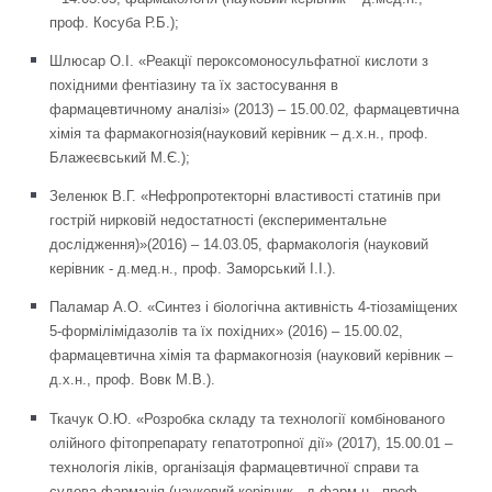
проф. Косуба Р.Б.);
Шлюсар О.І. «Реакції пероксомоносульфатної кислоти з
похідними фентіазину та їх застосування в
фармацевтичному аналізі» (2013) – 15.00.02, фармацевтична
хімія та фармакогнозія(науковий керівник – д.х.н., проф.
Блажеєвський М.Є.);
Зеленюк В.Г. «Нефропротекторні властивості статинів при
гострій нирковій недостатності (експериментальне
дослідження)»(2016) – 14.03.05, фармакологія (науковий
керівник - д.мед.н., проф. Заморський І.І.).
Паламар А.О. «Синтез і біологічна активність 4-тіозаміщених
5-формілімідазолів та їх похідних» (2016) – 15.00.02,
фармацевтична хімія та фармакогнозія (науковий керівник –
д.х.н., проф. Вовк М.В.).
Ткачук О.Ю. «Розробка складу та технології комбінованого
олійного фітопрепарату гепатотропної дії» (2017), 15.00.01 –
технологія ліків, організація фармацевтичної справи та
судова фармація (науковий керівник - д.фарм.н., проф.