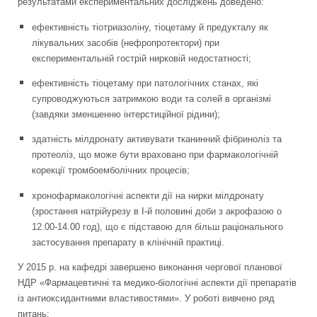
результатами експериментальних досліджень доведено:
ефективність тіотриазоліну, тіоцетаму й предукталу як
лікувальних засобів (нефропротектори) при
експериментальній гострій нирковій недостатності;
ефективність тіоцетаму при патологічних станах, які
супроводжуються затримкою води та солей в організмі
(завдяки зменшенню інтерстиційної рідини);
здатність мілдронату активувати тканинний фібриноліз та
протеоліз, що може бути враховано при фармакологічній
корекції тромбоемболічних процесів;
хронофармакологічні аспекти дії на нирки мілдронату
(зростання натрійурезу в І-й половині доби з акрофазою о
12.00-14.00 год), що є підставою для більш раціонального
застосування препарату в клінічній практиці.
У 2015 р. на кафедрі завершено виконання чергової планової
НДР «Фармацевтичні та медико-біологічні аспекти дії препаратів
із антиоксидантними властивостями». У роботі вивчено ряд
питань: