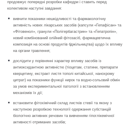
продовжує попередні розробки кафедри і ставить перед
колективом наступні завдання:
вивчити показники нешкідливості та фармакологічну
активність нових лікарських засобів (капсули «Гепафісан» та
«Фітовенол», гранули «Полігербагастрин» та «Гепатропін»,
новий комбінований олійний фітозасіб, фармацевтична
композиція на основі продуктів бджільництва) щодо їх впливу
на органи травлення;
дослідити у порівнянні характер впливу засобів із
антиоксидантною активністю (тіоцетам, статини, препарати
кверцетину, екстракт листя тополі китайської, нанохрому
цитрат) на показники функції нирок та водно-сольовий обмін
за умов експериментальної патології з встановленням
механізмів їх дії;
встановити фітохімічний склад листків стевії та якону з
наступною розробкою технології одержання субстанцій
біологічно активних речовин та вивченням гіпоглікемічної
активності отриманих засобів;