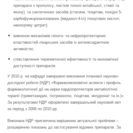
препарати з прополісу, листків тополі китайської, стевії та
якону), та синтетичних засобів (статини, тіоцетам, похідні 5-
карбофункціоналізованих (імідазол-4-іл) тіооцтових кислот,
нанохрому цитрат);
вивчення механізмів гепато- та нефропротекторних
властивостей лікарських засобів із антиоксидантною
активністю;
співставлення терапевтичної ефективності та економічної
доступності препаратів.
У 2010 р. на кафедрі завершено виконання планової науково-
дослідної роботи (НДР) «Фармакоекономічні аспекти і профіль
фармакологічної дії на нирки кардіопротекторів метаболітної
терапії (триметазидин, тіотриазолін, тіоцетам, мілдронат та ін.)».
За результатами НДР оформлено завершальний науковий звіт
за період з 2006 по 2010 рр.
Виконана НДР присвячена вирішенню актуальної проблеми –
розширенню показань до застосування відомих препаратів. За