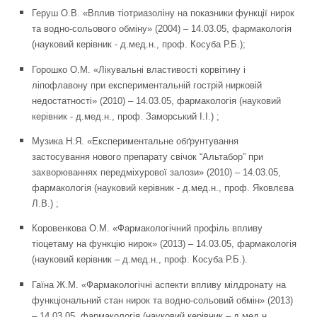
Геруш О.В. «Вплив тіотриазоліну на показники функції нирок
та водно-сольового обміну» (2004) – 14.03.05, фармакологія
(науковий керівник - д.мед.н., проф. Косуба Р.Б.);
Горошко О.М. «Лікувальні властивості корвітину і
ліпофлавону при експериментальній гострій нирковій
недостатності» (2010) – 14.03.05, фармакологія (науковий
керівник - д.мед.н., проф. Заморський І.І.) ;
Музика Н.Я. «Експериментальне обґрунтування
застосування нового препарату свічок “Альтабор” при
захворюваннях передміхурової залози» (2010) – 14.03.05,
фармакологія (науковий керівник - д.мед.н., проф. Яковлєва
Л.В.) ;
Коровенкова О.М. «Фармакологічний профіль впливу
тіоцетаму на функцію нирок» (2013) – 14.03.05, фармакологія
(науковий керівник – д.мед.н., проф. Косуба Р.Б.).
Гаїна Ж.М. «Фармакологічні аспекти впливу мілдронату на
функціональний стан нирок та водно-сольовий обмін» (2013)
– 14.03.05, фармакологія (науковий керівник – д.мед.н.,