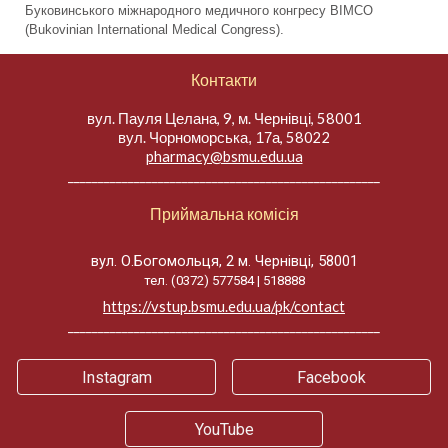
Буковинського міжнародного медичного конгресу BIMCO
(Bukovinian International Medical Congress).
Контакти
вул. Пауля Целана, 9, м. Чернівці, 58001
вул.
, 58022
Чорноморська, 17а
pharmacy@bsmu.edu.ua
____________________________________________________
Приймальна комісія
вул. О.Богомольця, 2 м. Чернівці, 58001
тел. (0372) 577584 | 518888
https://vstup.bsmu.edu.ua/pk/contact
____________________________________________________
Instagram
Facebook
YouTube