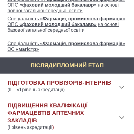
ОПС
«фаховий молодший бакалавр»
на основі
повної загальної середньої освіти
Спеціальність
«Фармація, промислова фармація»
ОПС
«фаховий молодший бакалавр»
на основі
базової
загальної середньої освіти
Спеціальність
«Фармація, промислова фармація»
ОС
«магістр»
ПІСЛЯДИПЛОМНИЙ ЕТАП
ПІДГОТОВКА ПРОВІЗОРІВ-ІНТЕРНІВ
(ІII - VI рівень акредитації)
ПІДВИЩЕННЯ КВАЛІФІКАЦІЇ
ФАРМАЦЕВТІВ АПТЕЧНИХ
ЗАКЛАДІВ
(І рівень акредитації
)