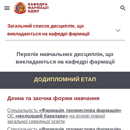
Skip to main content
Skip to navigation
Загальний список дисциплін, що
викладаються на кафедрі фармації
Перелік навчальних дисциплін, що
викладаються на кафедрі фармації
ДОДИПЛОМНИЙ ЕТАП
Денна та заочна форми навчання
Спеціальність
«Фармація, промислова фармація»
ОС
«молодший бакалавр»
на основі повної
загальної середньої освіти
Спеціальність
«Фармація, промислова фармація»